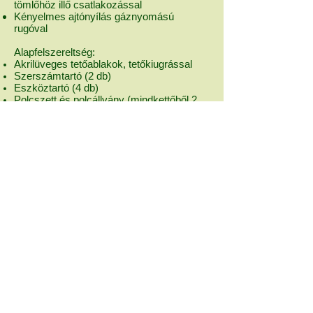
tömlőhöz illő csatlakozással
Kényelmes ajtónyílás gáznyomású
rugóval
Alapfelszereltség:
Akrilüveges tetőablakok, tetőkiugrással
Szerszámtartó (2 db)
Eszköztartó (4 db)
Polcszett és polcállvány (mindkettőből 2
db)
Látogasson el bemutatóterületünkre!!
Bemutató terület megtekintése
ajánlataink
H-8313 Balatongyörök
Zsölleháti u. hrsz. 043/14.