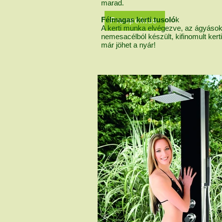
marad.
Félmagas kerti tusoló
k
Prospektus
A kerti munka elvégezve, az ágyások 
nemesacélból készült, kifinomult kert
már jöhet a nyár!