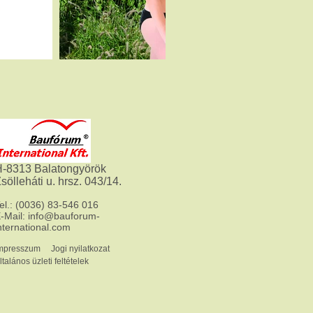
-8313 Balatongyörök
sölleháti u. hrsz. 043/14.
Tel.: ​(0036) 83-546 016
-Mail:
info@bauforum-
nternational.com
mpresszum
Jogi nyilatkozat
ltalános üzleti feltételek