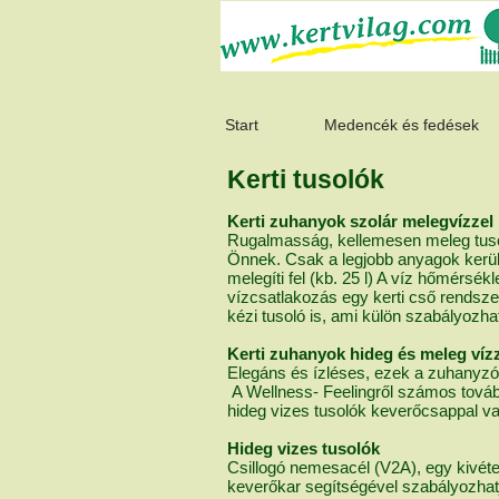
Start
Medencék és fedések
Kerti tusolók
Kerti zuhanyok szolár melegvízzel
Rugalmasság, kellemesen meleg tusol
Önnek. Csak a legjobb anyagok került
melegíti fel (kb. 25 l) A víz hőmérs
vízcsatlakozás egy kerti cső rendsz
kézi tusoló is, ami külön szabályozha
Kerti zuhanyok hideg és meleg víz
Elegáns és ízléses, ezek a zuhanyzók
A Wellness- Feelingről számos tovább
hideg vizes tusolók keverőcsappal va
Hideg vizes tusolók
Csillogó nemesacél (V2A), egy kivétel
keverőkar segítségével szabályozhatj