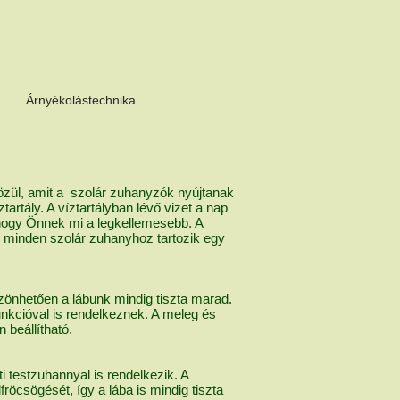
Árnyékolástechnika
...
zül, amit a szolár zuhanyzók nyújtanak
rtály. A víztartályban lévő vizet a nap
 hogy Önnek mi a legkellemesebb. A
n minden szolár zuhanyhoz tartozik egy
zönhetően a lábunk mindig tiszta marad.
unkcióval is rendelkeznek. A meleg és
 beállítható.
i testzuhannyal is rendelkezik. A
öcsögését, így a lába is mindig tiszta