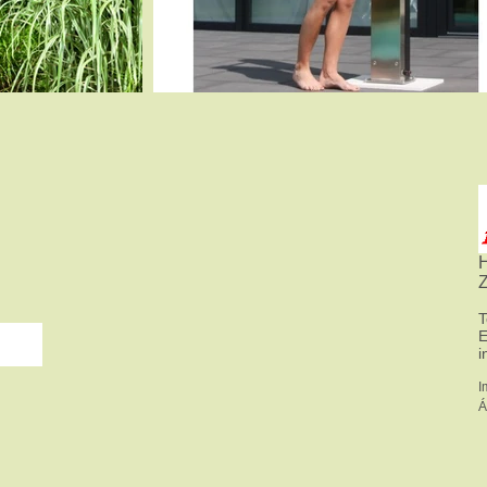
H
Z
​
E
i
I
Á