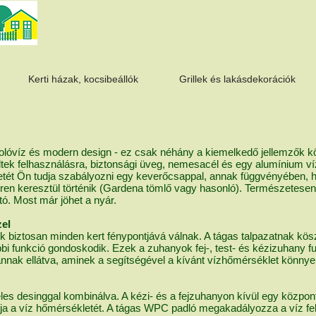
Kerti házak, kocsibeállók
Grillek és lakásdekorációk
óvíz és modern design - ez csak néhány a kiemelkedő jellemzők kö
ek felhasználásra, biztonsági üveg, nemesacél és egy alumínium vízta
ékletét Ön tudja szabályozni egy keverőcsappal, annak függvényében,
eren keresztül történik (Gardena tömlő vagy hasonló). Természetese
tó. Most már jöhet a nyár.
zel
 biztosan minden kert fénypontjává válnak. A tágas talpazatnak kös
i funkció gondoskodik. Ezek a zuhanyok fej-, test- és kézizuhany f
nnak ellátva, aminek a segítségével a kívánt vízhőmérséklet könnyen
es desinggal kombinálva. A kézi- és a fejzuhanyon kívül egy központ
a a víz hőmérsékletét. A tágas WPC padló megakadályozza a víz felfr