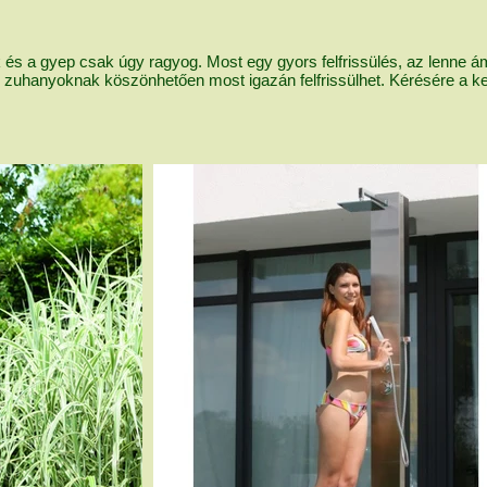
és a gyep csak úgy ragyog. Most egy gyors felfrissülés, az lenne ám 
i zuhanyoknak köszönhetően most igazán felfrissülhet. Kérésére a ker